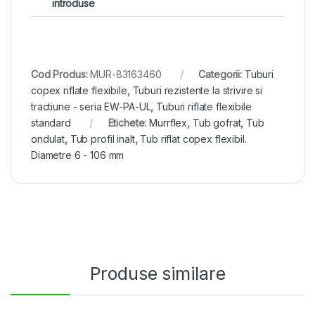
introduse
Cod Produs:
MUR-83163460
Categorii:
Tuburi
copex riflate flexibile
,
Tuburi rezistente la strivire si
tractiune - seria EW-PA-UL
,
Tuburi riflate flexibile
standard
Etichete:
Murrflex
,
Tub gofrat
,
Tub
ondulat
,
Tub profil inalt
,
Tub riflat copex flexibil.
Diametre 6 - 106 mm
Produse similare