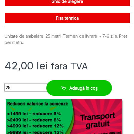
Ghid de alegere
Fisa tehnica
Unitate de ambalare: 25 metri. Termen de livrare ~ 7-9 zile. Pret
per metru:
42,00
lei
fara TVA
EWX-PA-UL M32/P29 Tub flexibil - aplicatii mecanice extreme quan
Adaugă în coș