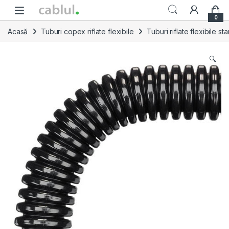
Skip to navigation
Skip to content
0
Acasă
Tuburi copex riflate flexibile
Tuburi riflate flexibile s
🔍