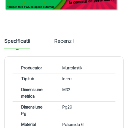
Specificatii
Recenzii
Producator
Murrplastik
Tip tub
Inchis
Dimensiune
M32
metrica
Dimensiune
Pg29
Pg
Material
Poliamida 6