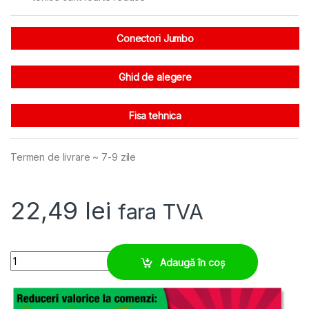
Conectori Jumbo
Ghid de alegere
Fisa tehnica
Termen de livrare ~ 7-9 zile
22,49
lei
fara TVA
Garnitura M95 pt conectori Jumbo, ofera protectie IP65 quantity
Adaugă în coș