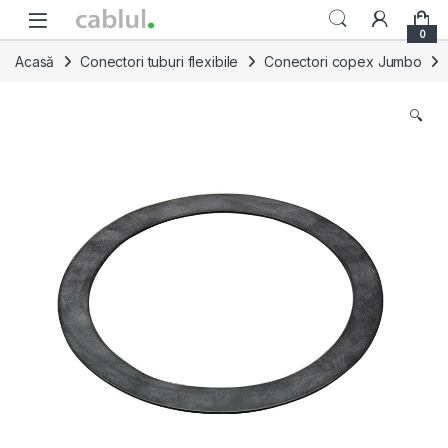
Skip to navigation
Skip to content
0
Acasă
Conectori tuburi flexibile
Conectori copex Jumbo
🔍