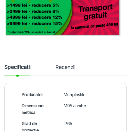
Specificatii
Recenzii
Producator
Murrplastik
Dimensiune
M95 Jumbo
metrica
Grad de
IP65
protectie