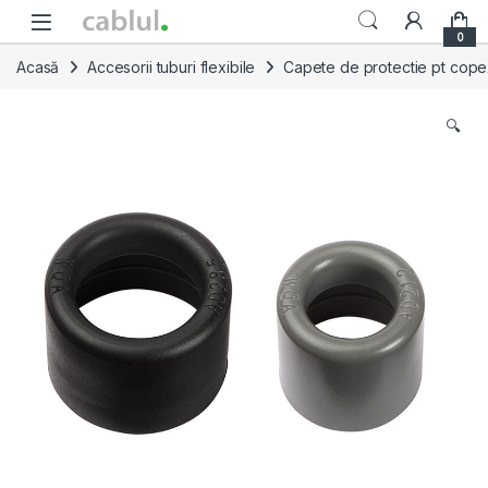
Skip to navigation
Skip to content
0
Acasă
Accesorii tuburi flexibile
Capete de protectie pt cop
🔍