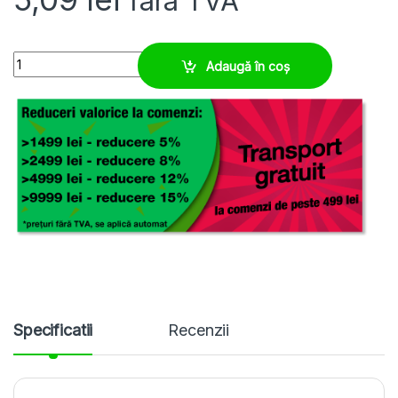
fara TVA
Protectie capat M12 pt tub copex flexibil quantity
Adaugă în coș
Specificatii
Recenzii