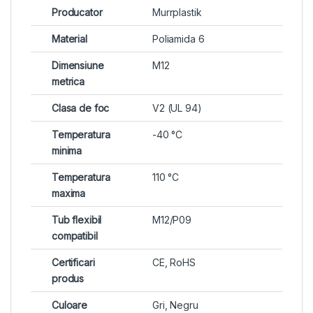
Producator
Murrplastik
Material
Poliamida 6
Dimensiune
M12
metrica
Clasa de foc
V2 (UL 94)
Temperatura
-40 °C
minima
Temperatura
110 °C
maxima
Tub flexibil
M12/P09
compatibil
Certificari
CE, RoHS
produs
Culoare
Gri, Negru