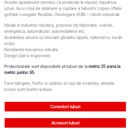
Aceste aparatoare servesc ca protectie la impact, impotriva
uzurii. Au si rolul de imbinare si cuplare a tuburilor copex riflate
gofrate corugate flexibile. Omologare ROBI – roboti industriali.
Ideale in industria robotica, procese de fabricatie, cobots,
energetica, automatizari, automobilelor etc.
Asamblare usoara cu blocare glisanta rapida, optional cu surub
inclus
Rezistenta mecanica ridicata
Design plat si ergonomic
Protectoarele sunt disponibile pt tuburi de la
metric 25 pana la
metric jumbo 95
.
Fara halogeni, fosfor si cadmiu; in caz de incendiu, emisiile
toxice sunt foarte reduse.
Conectori tuburi
Accesori tuburi