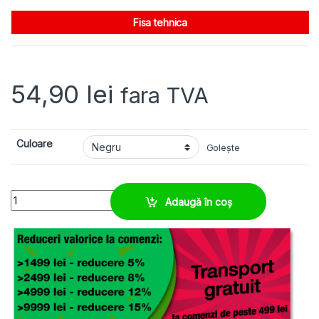
Fisa tehnica
54,90
lei
fara TVA
Culoare
Golește
Protector tub copex M56 Jumbo - imbinare si protectie quantity
Adaugă în coș