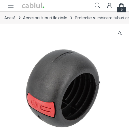
Skip to navigation
Skip to content
0
Acasă
Accesorii tuburi flexibile
Protectie si imbinare tuburi c
🔍