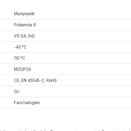
Murrplastik
Poliamida 6
V0 (UL 94)
-40 °C
110 °C
M32/P29
CE, EN 45545-2, RoHS
Gri
Fara halogeni