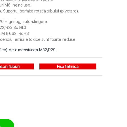
uri M6, neincluse.
. Suportul permite rotatia tubului (pivotare).
0 – Ignifug, auto-stingere
R22/R23 3x HL3
ASTM E 662, RoHS
ncendiu, emisiile toxice sunt foarte reduse
urrflex) de dimensiunea M32/P29
.
sorii tuburi
Fisa tehnica
 quantity
ș