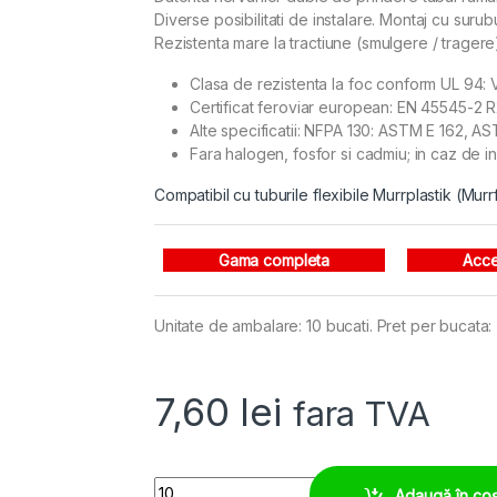
Diverse posibilitati de instalare. Montaj cu surub
Rezistenta mare la tractiune (smulgere / tragere)
Clasa de rezistenta la foc conform UL 94: V
Certificat feroviar european: EN 45545-2 
Alte specificatii: NFPA 130: ASTM E 162, 
Fara halogen, fosfor si cadmiu; in caz de i
Compatibil cu tuburile flexibile Murrplastik (M
Gama completa
Acce
Unitate de ambalare: 10 bucati. Pret per bucata:
7,60
lei
fara TVA
Suport copex M32, rezistent la tractiune, ignifug
Adaugă în co