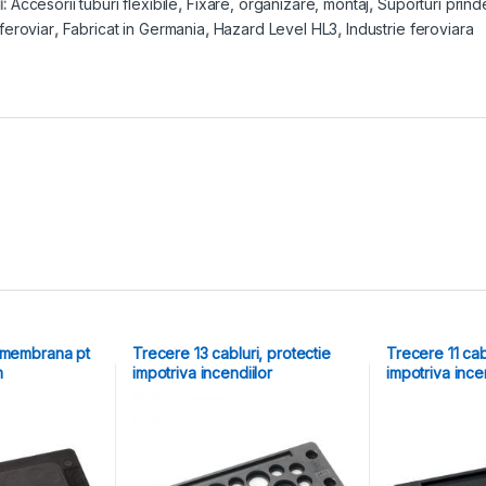
i:
Accesorii tuburi flexibile
,
Fixare, organizare, montaj
,
Suporturi prind
 feroviar
,
Fabricat in Germania
,
Hazard Level HL3
,
Industrie feroviara
 membrana pt
Trecere 13 cabluri, protectie
Trecere 11 cab
m
impotriva incendiilor
impotriva ince