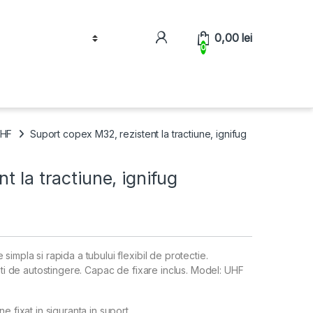
0,00
lei
0
UHF
Suport copex M32, rezistent la tractiune, ignifug
t la tractiune, ignifug
impla si rapida a tubului flexibil de protectie.
tati de autostingere. Capac de fixare inclus. Model: UHF
e fixat in siguranta in suport.