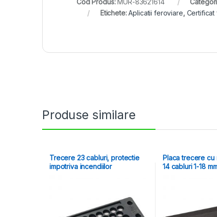
Cod Produs:
MUR-83621614
Categori
Etichete:
Aplicatii feroviare
,
Certificat
Produse similare
Trecere 23 cabluri, protectie
Placa trecere cu
impotriva incendiilor
14 cabluri 1-18 m