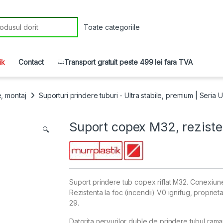
r:
ik
Contact
Transport gratuit peste 499 lei fara TVA
e, montaj
Suporturi prindere tuburi - Ultra stabile, premium | Seria 
Suport copex M32, rezisten
🔍
Suport prindere tub copex riflat M32. Conexiune s
Rezistenta la foc (incendii) V0 ignifug, proprie
29.
Datorita nervurilor duble de prindere tubul raman