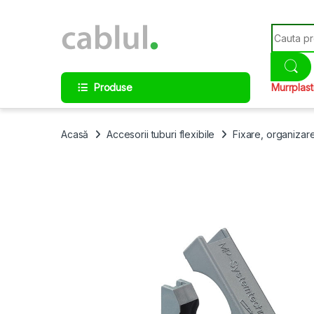
Skip to navigation
Skip to content
Search fo
Produse
Murrplast
Acasă
Accesorii tuburi flexibile
Fixare, organizar