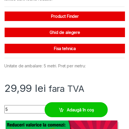
Product Finder
Ghid de alegere
Fisa tehnica
Unitate de ambalare: 5 metri. Pret per metru:
29,99
lei
fara TVA
Tub dublu copex divizibil M25 rezistent UV polipropilena quantity
Adaugă în coș