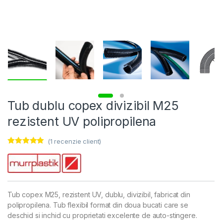
Tub dublu copex divizibil M25
rezistent UV polipropilena
(
1
recenzie client)
Evaluat la
5.00
din 5 pe
baza unei
evaluări a
clientului
Tub copex M25, rezistent UV, dublu, divizibil, fabricat din
polipropilena. Tub flexibil format din doua bucati care se
deschid si inchid cu proprietati excelente de auto-stingere.