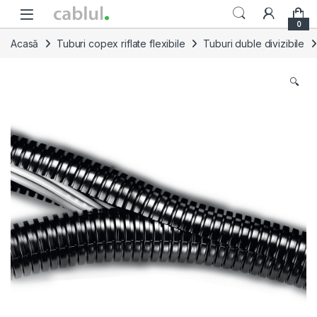
Skip to navigation
Skip to content
0
Acasă
Tuburi copex riflate flexibile
Tuburi duble divizibile
🔍