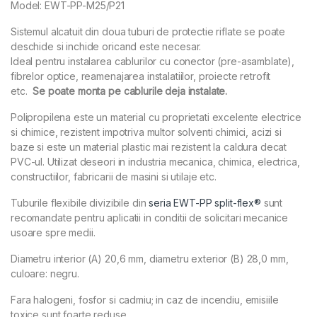
Model: EWT-PP-M25/P21
Sistemul alcatuit din doua tuburi de protectie riflate se poate
deschide si inchide oricand este necesar.
Ideal pentru instalarea cablurilor cu conector (pre-asamblate),
fibrelor optice, reamenajarea instalatiilor, proiecte retrofit
etc.
Se poate monta pe cablurile deja instalate.
Polipropilena este un material cu proprietati excelente electrice
si chimice, rezistent impotriva multor solventi chimici, acizi si
baze si este un material plastic mai rezistent la caldura decat
PVC-ul. Utilizat deseori in industria mecanica, chimica, electrica,
constructiilor, fabricarii de masini si utilaje etc.
Tuburile flexibile divizibile din
seria EWT-PP split-flex®
sunt
recomandate pentru aplicatii in conditii de solicitari mecanice
usoare spre medii.
Diametru interior (A) 20,6 mm, diametru exterior (B) 28,0 mm,
culoare: negru.
Fara halogeni, fosfor si cadmiu; in caz de incendiu, emisiile
toxice sunt foarte reduse.