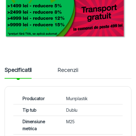
Specificatii
Recenzii
Producator
Murrplastik
Tip tub
Dublu
Dimensiune
M25
metrica