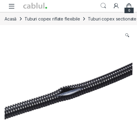
Skip to navigation
Skip to content
0
Acasă
Tuburi copex riflate flexibile
Tuburi copex sectionate
🔍