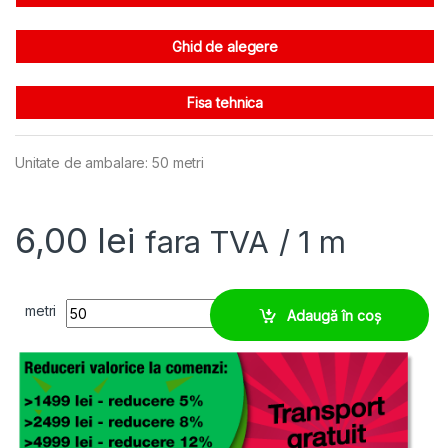
Ghid de alegere
Fisa tehnica
Unitate de ambalare: 50 metri
6,00
lei
fara TVA
/ 1 m
Tub flexibil M10, cu fanta longitudinala, PA 6 quantity
metri
Adaugă în coș