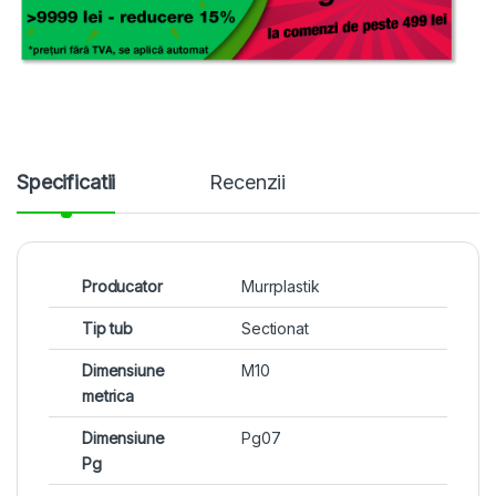
Specificatii
Recenzii
Producator
Murrplastik
Tip tub
Sectionat
Dimensiune
M10
metrica
Dimensiune
Pg07
Pg