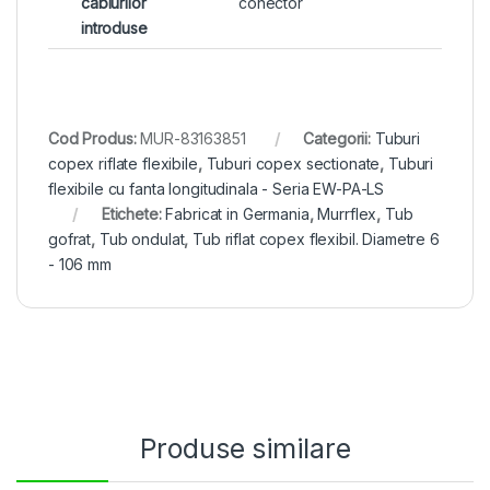
cablurilor
conector
introduse
Cod Produs:
MUR-83163851
Categorii:
Tuburi
copex riflate flexibile
,
Tuburi copex sectionate
,
Tuburi
flexibile cu fanta longitudinala - Seria EW-PA-LS
Etichete:
Fabricat in Germania
,
Murrflex
,
Tub
gofrat
,
Tub ondulat
,
Tub riflat copex flexibil. Diametre 6
- 106 mm
Produse similare