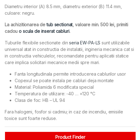
Diametru interior (A) 8.5 mm, diametru exterior (B) 11.4 mm,
culoare: negru.
La achizitionarea de
tub sectionat
, valoare min. 500 lei, primiti
cadou
o scula de inserat cabluri
.
Tuburile flexibile sectionate din
seria EW-PA-LS
sunt utilizabile
universal atat in constructia de instalatii, ingineria mecanica cat si
in constructia vehiculelor, recomandate pentru aplicatii statice
care implica solicitari mecanice medii spre mari.
Fanta longitudinala permite introducerea cablurilor usor
Copexul se poate instala pe cabluri deja montate
Material: Poliamida 6 modificata special
Temperatura de utilizare: -40 … +120 °C
Clasa de foc: HB – UL 94
Fara halogeni, fosfor si cadmiu; in caz de incendiu, emisiile
toxice sunt foarte reduse.
Product Finder