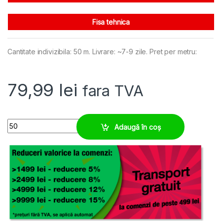
Fisa tehnica
Cantitate indivizibila: 50 m. Livrare: ~7-9 zile. Pret per metru:
79,99
lei
fara TVA
Tub M25 ATEX ESD protectie zone cu potential exploziv quantity
Adaugă în coș