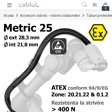
Skip to navigation
Skip to content
0
Acasă
Accesorii cobots - roboti colaborativi
Tuburi protecti
🔍