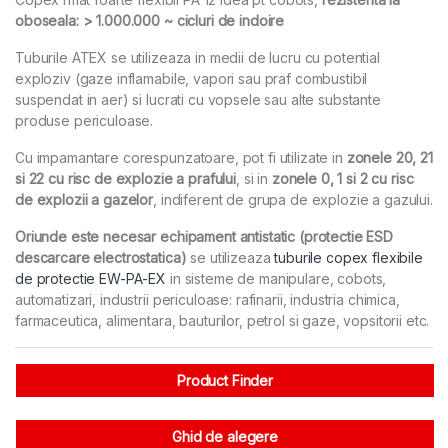
oboseala: > 1.000.000 ~ cicluri de indoire
Tuburile ATEX se utilizeaza in medii de lucru cu potential
exploziv (gaze inflamabile, vapori sau praf combustibil
suspendat in aer) si lucrati cu vopsele sau alte substante
produse periculoase.
Cu impamantare corespunzatoare, pot fi utilizate in
zonele 20, 21
si 22 cu risc de explozie a prafului
, si in
zonele 0, 1 si 2 cu risc
de explozii a gazelor
, indiferent de grupa de explozie a gazului.
Oriunde este necesar echipament antistatic (protectie ESD
descarcare electrostatica)
se utilizeaza
tuburile copex flexibile
de protectie EW-PA-EX
in sisteme de manipulare, cobots,
automatizari, industrii periculoase: rafinarii, industria chimica,
farmaceutica, alimentara, bauturilor, petrol si gaze, vopsitorii etc.
Product Finder
Ghid de alegere