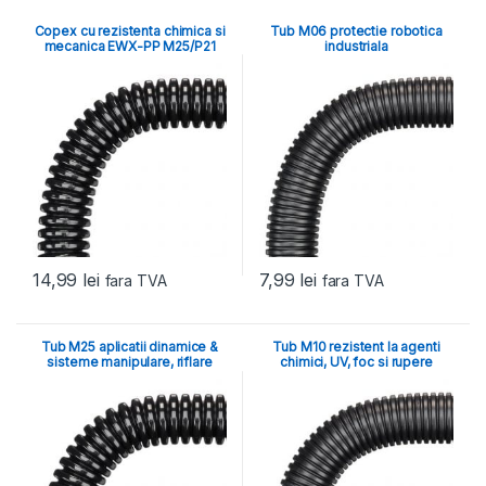
Copex cu rezistenta chimica si
Tub M06 protectie robotica
mecanica EWX-PP M25/P21
industriala
14,99
lei
7,99
lei
fara TVA
fara TVA
Tub M25 aplicatii dinamice &
Tub M10 rezistent la agenti
sisteme manipulare, riflare
chimici, UV, foc si rupere
inalta