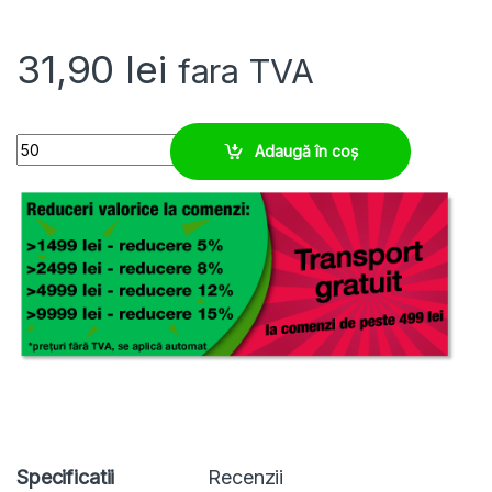
31,90
lei
fara TVA
Tub PVC flexibil ⌀15 mm, arc metalic, etans si rezistent quantity
Adaugă în coș
Specificatii
Recenzii