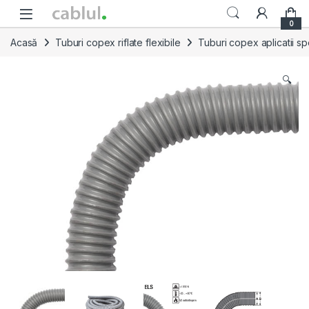
Skip to navigation
Skip to content
0
Acasă
Tuburi copex riflate flexibile
Tuburi copex aplicatii sp
🔍