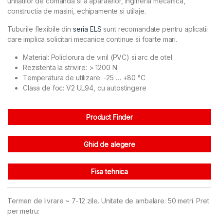
unitatilor de comanda si a aparatelor, ingineria mecanica,
constructia de masini, echipamente si utilaje.
Tuburile flexibile din
seria ELS
sunt recomandate pentru aplicatii
care implica solicitari mecanice continue si foarte mari.
Material: Policlorura de vinil (PVC) si arc de otel
Rezistenta la strivire: > 1200 N
Temperatura de utilizare: -25 … +80 °C
Clasa de foc: V2 UL94, cu autostingere
Product Finder
Ghid de alegere
Fisa tehnica
Termen de livrare ~ 7-12 zile. Unitate de ambalare: 50 metri. Pret
per metru: