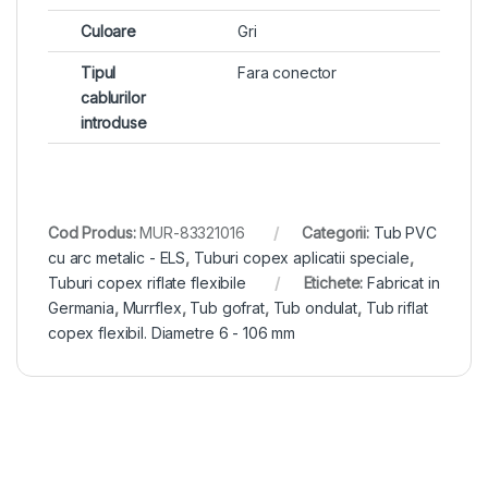
Culoare
Gri
Tipul
Fara conector
cablurilor
introduse
Cod Produs:
MUR-83321016
Categorii:
Tub PVC
cu arc metalic - ELS
,
Tuburi copex aplicatii speciale
,
Tuburi copex riflate flexibile
Etichete:
Fabricat in
Germania
,
Murrflex
,
Tub gofrat
,
Tub ondulat
,
Tub riflat
copex flexibil. Diametre 6 - 106 mm