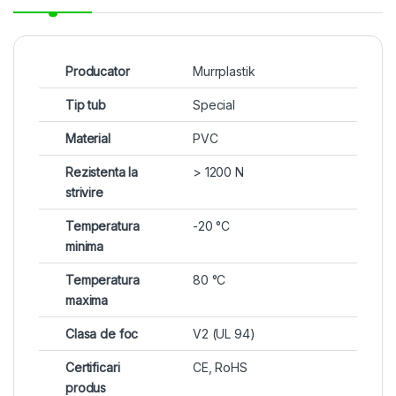
Producator
Murrplastik
Tip tub
Special
Material
PVC
Rezistenta la
> 1200 N
strivire
Temperatura
-20 °C
minima
Temperatura
80 °C
maxima
Clasa de foc
V2 (UL 94)
Certificari
CE, RoHS
produs