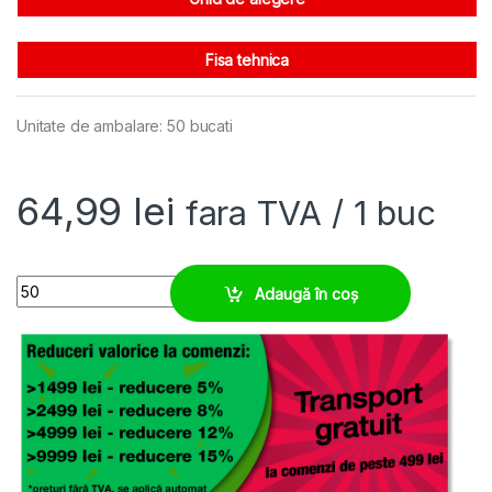
Fisa tehnica
Unitate de ambalare: 50 bucati
64,99
lei
fara TVA
/ 1 buc
Conector 3/4'' toli filet metalic, rezistent vibratii quantity
Adaugă în coș