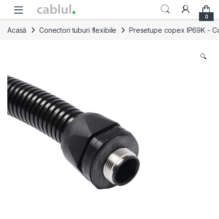
Skip to navigation
Skip to content
0
Acasă
Conectori tuburi flexibile
Presetupe copex IP69K - Conec
🔍