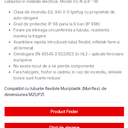
cablurilor in instalatii electrice. Model VG N 3/4''-M.
Clasa de incendiu (UL 94) V-0 Ignifug cu proprietati de
auto-stingere
Grad de protectie: IP 68 pana la 6 bari (IP 69K)
Fixare pe intreaga circumferinta a tubului, rezistenta
maxima la tragere
Asamblare rapida: introduceti tubul flexibil, infiletati ferm si
ati terminat
Omologare EN 45545-2 R22/R23 3x HL3 – aplicatii feroviare
europene
Nu exista riscul de a se pierde componente
Fara halogeni, fosfor si cadmiu; in caz de incendiu, emisiile
toxice sunt foarte reduse
Compatibil cu tuburile flexibile Murrplastik (Murrflex) de
dimensiunea M25/P21
.
Product Finder
Ghid de alegere