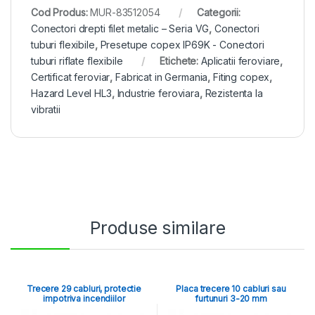
Cod Produs:
MUR-83512054
Categorii:
Conectori drepti filet metalic – Seria VG
,
Conectori
tuburi flexibile
,
Presetupe copex IP69K - Conectori
tuburi riflate flexibile
Etichete:
Aplicatii feroviare
,
Certificat feroviar
,
Fabricat in Germania
,
Fiting copex
,
Hazard Level HL3
,
Industrie feroviara
,
Rezistenta la
vibratii
Produse similare
Trecere 29 cabluri, protectie
Placa trecere 10 cabluri sau
impotriva incendiilor
furtunuri 3-20 mm