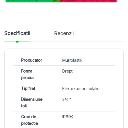
Specificatii
Recenzii
Producator
Murrplastik
Forma
Drept
produs
Tip filet
Filet exterior metalic
Dimensiune
3/4''
toli
Grad de
IP69K
protectie