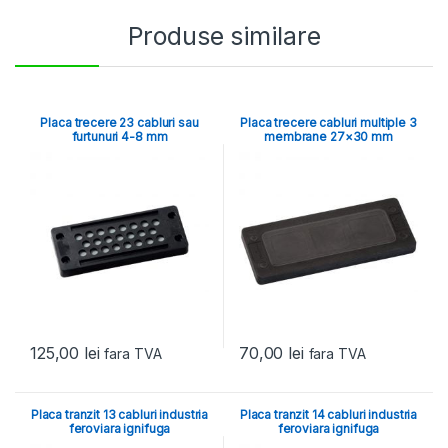
Produse similare
Placa trecere 23 cabluri sau
Placa trecere cabluri multiple 3
furtunuri 4-8 mm
membrane 27×30 mm
125,00
lei
70,00
lei
fara TVA
fara TVA
Placa tranzit 13 cabluri industria
Placa tranzit 14 cabluri industria
feroviara ignifuga
feroviara ignifuga