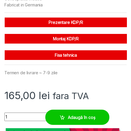
Fabricat in Germania
Prezentare KDP/R
Montaj KDP/R
Fisa tehnica
Termen de livrare ~ 7-9 zile
165,00
lei
fara TVA
Placa IP65 rotunda M63 compacta 46 treceri 1,5-3 mm quantity
Adaugă în coș