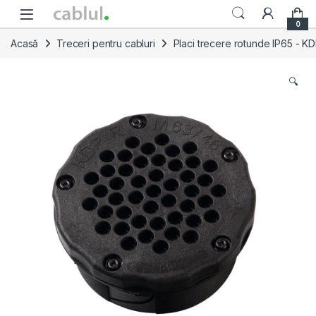
Skip to navigation
Skip to content
0
Acasă
Treceri pentru cabluri
Placi trecere rotunde IP65 - K
🔍